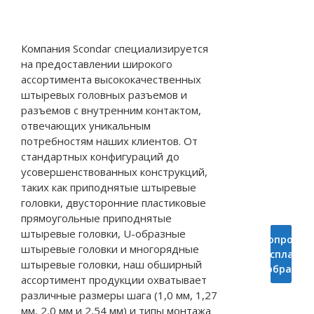
Компания Scondar специализируется
на предоставлении широкого
ассортимента высококачественных
штыревых головных разъемов и
разъемов с внутренним контактом,
отвечающих уникальным
потребностям наших клиентов. От
стандартных конфигураций до
усовершенствованных конструкций,
таких как приподнятые штыревые
головки, двусторонние пластиковые
прямоугольные приподнятые
штыревые головки, U-образные
Попросит
Запрос
штыревые головки и многорядные
Цитироват
бесплатны
штыревые головки, наш обширный
образцы
ассортимент продукции охватывает
различные размеры шага (1,0 мм, 1,27
мм, 2,0 мм и 2,54 мм) и типы монтажа