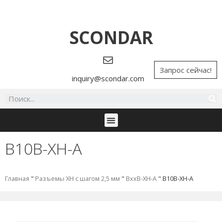
SCONDAR
Запрос сейчас!
inquiry@scondar.com
B10B-XH-A
Главная
"
Разъемы XH с шагом 2,5 мм
"
BxxB-XH-A
"
B10B-XH-A