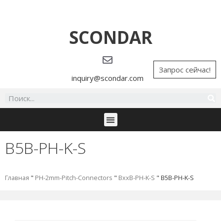
SCONDAR
Запрос сейчас!
inquiry@scondar.com
B5B-PH-K-S
Главная
"
PH-2mm-Pitch-Connectors
"
BxxB-PH-K-S
"
B5B-PH-K-S