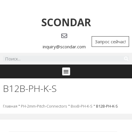
SCONDAR
Запрос сейчас!
inquiry@scondar.com
B12B-PH-K-S
Главная
"
PH-2mm-Pitch-Connectors
"
BxxB-PH-K-S
"
B12B-PH-K-S