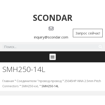
SCONDAR
Запрос сейчас!
inquiry@scondar.com
SMH250-14L
Главная
"
Соединители "провод-провод
"
25045HP-NNA 2.5mm Pitch
Connectors
"
SMH250-xxL
"
SMH250-14L