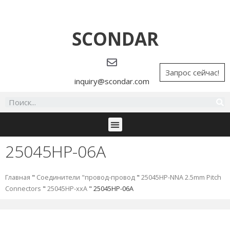
SCONDAR
Запрос сейчас!
inquiry@scondar.com
25045HP-06A
Главная
"
Соединители "провод-провод
"
25045HP-NNA 2.5mm Pitch
Connectors
"
25045HP-xxA
"
25045HP-06A