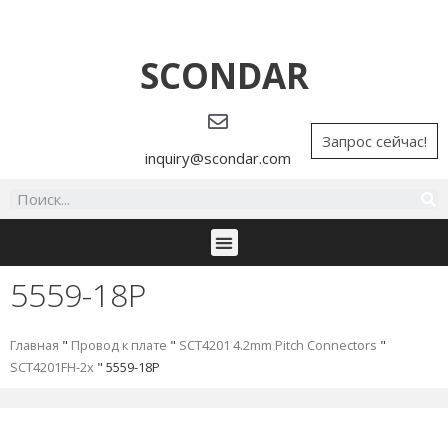
SCONDAR
Запрос сейчас!
inquiry@scondar.com
5559-18P
Главная
"
Провод к плате
"
SCT4201 4.2mm Pitch Connectors
"
SCT4201FH-2x
"
5559-18P