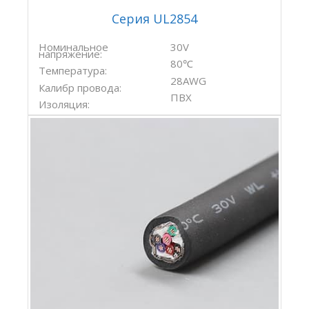
Серия UL2854
Номинальное
30V
напряжение:
80℃
Температура:
28AWG
Калибр провода:
ПВХ
Изоляция: