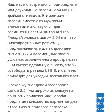
Чаще всего встречаются однорядные
или двухрядные головки 2,54 мм (0,1
дюйма) с гнездом. Эти женские
головки вместе с их мужскими
аналогами используются для
соединения плат и щитов Arduino.
Гнезда/головки с шагом 2,54 мм - это
низкопрофильные разъемы,
предназначенные для подключения
сигнальных и маломощных плат в
условиях ограниченного пространства.
Они имеют идеальную высоту, чтобы
освободить разъем USB-B, и отлично
подходят для укладки нескольких плат.
Поскольку гнездовой заголовок с
шагом 2,54 мм широко используется
во многих приложениях, Scondar
Попросит
Запрос
предлагает множество вариантов для
Цитироват
бесплатны
этого типа гнездового заголовка.
образцы